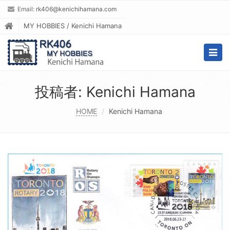
Email:
rk406@kenichihamana.com
MY HOBBIES / Kenichi Hamana
Togg
navig
投稿者:
Kenichi Hamana
HOME
Kenichi Hamana