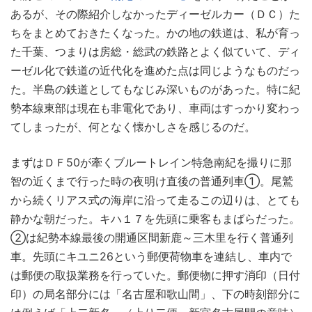
あるが、その際紹介しなかったディーゼルカー（ＤＣ）た
ちをまとめておきたくなった。かの地の鉄道は、私が育っ
た千葉、つまりは房総・総武の鉄路とよく似ていて、ディ
ーゼル化で鉄道の近代化を進めた点は同じようなものだっ
た。半島の鉄道としてもなじみ深いものがあった。特に紀
勢本線東部は現在も非電化であり、車両はすっかり変わっ
てしまったが、何となく懐かしさを感じるのだ。
まずはＤＦ50が牽くブルートレイン特急南紀を撮りに那
智の近くまで行った時の夜明け直後の普通列車①。尾鷲
から続くリアス式の海岸に沿って走るこの辺りは、とても
静かな朝だった。キハ１７を先頭に乗客もまばらだった。
②は紀勢本線最後の開通区間新鹿～三木里を行く普通列
車。先頭にキユニ26という郵便荷物車を連結し、車内で
は郵便の取扱業務を行っていた。郵便物に押す消印（日付
印）の局名部分には「名古屋和歌山間」、下の時刻部分に