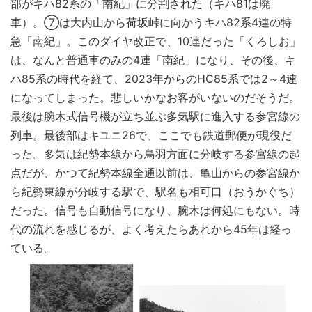
部がキハ82系の「南紀」に分割された（キハ81は廃
車）。⑦は大内山から荷坂峠に向かうキハ82系4連の特
急「南紀」。このダイヤ改正で、10連だった「くろしお」
は、なんと普通車のみの4連「南紀」になり、その後、キ
ハ85系の時代を経て、2023年からのHC85系では2～4連
になってしまった。悲しいかなお客がいないのだそうだ。
最後は腕木式信号機が立ち並ぶ多気駅に進入する参宮線の
列車。最後部はキユニ26で、ここでも鉄道郵便が現役だ
った。多気は紀勢本線から鳥羽方面に分岐する参宮線の起
点だが、かつて紀勢本線全通以前は、亀山からの参宮線か
ら紀勢東線が分岐する駅で、駅名も相可口（おうかぐち）
だった。信号も自動信号になり、腕木は何処にもない。時
代の流れを感じるが、よく考えたらあれから45年は経っ
ている。