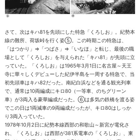
さて、次はキハ81を先頭にした特急「くろしお」。紀勢本
線の難所、荷坂峠を行く姿⑤。この時期この特急は、
「はつかり」⇒「つばさ」⇒「いなほ」と転じ、最後の職
場として「くろしお」を与えられた「キハ81」が先頭に立
っていた。「くろしお」は1965年3月1日に名古屋～天王
寺に華々しくデビューした紀伊半島を一周する特急で、当
初先頭車はキハ82だった。南紀白浜などを通る観光列車
で、通常は10両編成にキロ80（一等車、のちグリーン
車）が3両入る豪華編成だった。⑥は多気の鉄橋を渡る姿
でこの日は1両減車の9両編成だったが、キロ80はしっか
り3両入っていた。
1978年10月2日に紀勢本線西部の和歌山～新宮が電化さ
れ、「くろしお」は西部が381系電車の「くろしお」、東