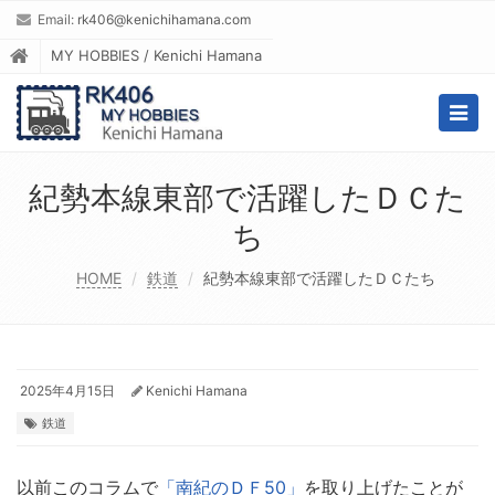
Email:
rk406@kenichihamana.com
MY HOBBIES / Kenichi Hamana
Togg
navig
紀勢本線東部で活躍したＤＣた
ち
HOME
鉄道
紀勢本線東部で活躍したＤＣたち
2025年4月15日
Kenichi Hamana
鉄道
以前このコラムで
「南紀のＤＦ50」
を取り上げたことが