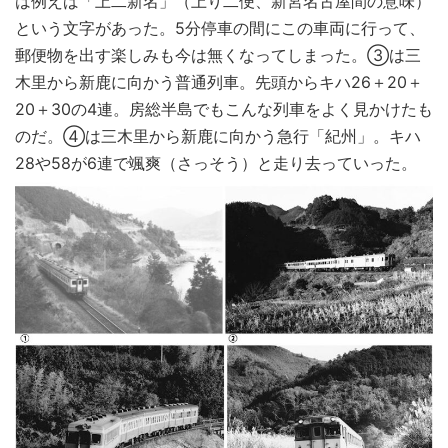
は例えば「上二新名」（上り二便、新宮名古屋間の意味）
という文字があった。5分停車の間にこの車両に行って、
郵便物を出す楽しみも今は無くなってしまった。③は三
木里から新鹿に向かう普通列車。先頭からキハ26＋20＋
20＋30の4連。房総半島でもこんな列車をよく見かけたも
のだ。④は三木里から新鹿に向かう急行「紀州」。キハ
28や58が6連で颯爽（さっそう）と走り去っていった。