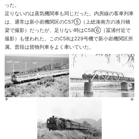
った。
足りないのは蒸気機関車も同じだった。内房線の客車列車
は、通常は新小岩機関区のC57⑤（上総湊南方の湊川橋
梁で撮影）だったが、足りない時はC58⑥（冨浦付近で
撮影）も使われた。このC58は229号機で新小岩機関区所
属。普段は貨物列車をよく牽いていた。