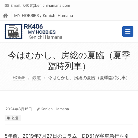
Email:
rk406@kenichihamana.com
MY HOBBIES / Kenichi Hamana
Togg
navig
今はむかし、房総の夏臨（夏季
臨時列車）
HOME
鉄道
今はむかし、房総の夏臨（夏季臨時列車）
2024年8月15日
Kenichi Hamana
鉄道
5年前、2019年7月27日のコラム「DD51が客車急行を引