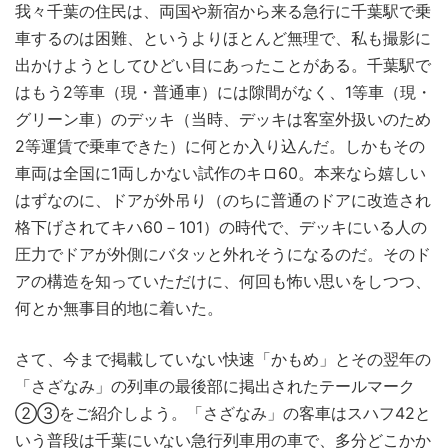
我々千葉の住民は、両国や新宿から来る急行に千葉駅で乗
車するのは困難、というよりほとんど無理で、私も撮影に
出かけようとしてひどい目にあったことがある。千葉駅で
はもう2等車（現・普通車）には隙間がなく、1等車（現・
グリーン車）のデッキ（当時、デッキは客室外扱いのため
2等運賃で乗車できた）に何とか入り込んだ。しかもその
車両は全国に1両しかない試作のキロ60。本来なら嬉しい
はずなのに、ドアが外吊り（のちに普通のドアに改造され
格下げされてキハ60－101）の時代で、デッキにいる人の
圧力でドアが外側にバタッと外れそうになるのだ。そのド
アの構造を知っていただけに、何回も怖い思いをしつつ、
何とか無事目的地に着いた。
さて、今まで掲載していない快速「かもめ」とその翌年の
「さざなみ」の列車の最後部に掲出されたテールマーク
②③をご紹介しよう。「さざなみ」の客車はスハフ42と
いう普段は千葉にいない急行列車用の車で、多分どこかか