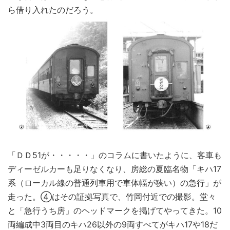
ら借り入れたのだろう。
「ＤＤ51が・・・・・」のコラムに書いたように、客車も
ディーゼルカーも足りなくなり、房総の夏臨名物「キハ17
系（ローカル線の普通列車用で車体幅が狭い）の急行」が
走った。④はその証拠写真で、竹岡付近での撮影。堂々
と「急行うち房」のヘッドマークを掲げてやってきた。10
両編成中3両目のキハ26以外の9両すべてがキハ17や18だ