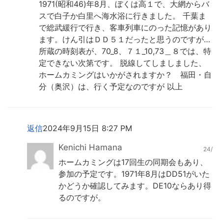
1971(昭和46)年8月、ぼくは高１で、大網からバ
スで白子か白里へ海水浴に行きました。 千葉ま
で総武緩行で行き、客車列車にのった記憶があり
ます。けん引はＤＤ５１だったと思うのですが…
所蔵の時刻表が、70_8、７１_10,73＿８では、特
定できない次第です。 脱線してしましました、
ホームカミングはいかがされますか？ 福田・自
分（奥沢）は、行く予定なのですが 以上
返信
2024年9月15日 8:27 PM
Kenichi Hamana
24/
ホームカミングは17回生の同期会もあり、
参加の予定です。1971年8月はDD51がいた
かどうか確認してみます。DE10ならあり得
るのですが。