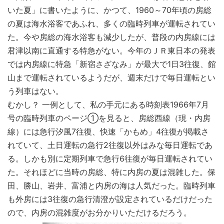
いた夏」に書いたように、かつて、1960～70年頃の房総
の夏は海水浴客であふれ、多くの臨時列車が運転されてい
た。今や房総の海水浴客も減少したが、普段の内房線には
君津以南に直通する特急がない。今年のＪＲ東日本の発表
では内房線に特急「新宿さざなみ」が最大で1日3往復、館
山まで運転されているようだが、週末だけで毎日運転とい
う列車はない。
むかし？ 一例として、私の手元にある時刻表1966年7月
号の臨時列車のページ①を見ると、房総西線（現・内房
線）には急行汐風7往復、快速「かもめ」4往復が掲載さ
れていて、土日運転の急行2往復以外はみな毎日運転であ
る。しかも別に定期列車で急行6往復が毎日運転されてい
た。それほどに当時の房総、特に内房の夏は混雑した。保
田、勝山、岩井、富浦と内房の海は人気だった。臨時列車
も外房には3往復の急行清澄が設定されているだけだった
ので、内房の混雑度がお分かりいただけるだろう。