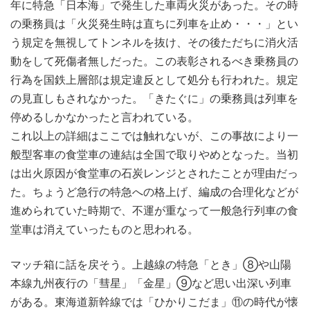
年に特急「日本海」で発生した車両火災があった。その時
の乗務員は「火災発生時は直ちに列車を止め・・・」とい
う規定を無視してトンネルを抜け、その後ただちに消火活
動をして死傷者無しだった。この表彰されるべき乗務員の
行為を国鉄上層部は規定違反として処分も行われた。規定
の見直しもされなかった。「きたぐに」の乗務員は列車を
停めるしかなかったと言われている。
これ以上の詳細はここでは触れないが、この事故により一
般型客車の食堂車の連結は全国で取りやめとなった。当初
は出火原因が食堂車の石炭レンジとされたことが理由だっ
た。ちょうど急行の特急への格上げ、編成の合理化などが
進められていた時期で、不運が重なって一般急行列車の食
堂車は消えていったものと思われる。
マッチ箱に話を戻そう。上越線の特急「とき」⑧や山陽
本線九州夜行の「彗星」「金星」⑨など思い出深い列車
がある。東海道新幹線では「ひかりこだま」⑪の時代が懐