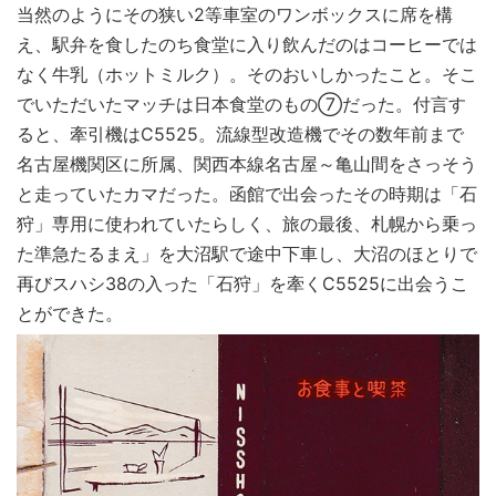
当然のようにその狭い2等車室のワンボックスに席を構
え、駅弁を食したのち食堂に入り飲んだのはコーヒーでは
なく牛乳（ホットミルク）。そのおいしかったこと。そこ
でいただいたマッチは日本食堂のもの⑦だった。付言す
ると、牽引機はC5525。流線型改造機でその数年前まで
名古屋機関区に所属、関西本線名古屋～亀山間をさっそう
と走っていたカマだった。函館で出会ったその時期は「石
狩」専用に使われていたらしく、旅の最後、札幌から乗っ
た準急たるまえ」を大沼駅で途中下車し、大沼のほとりで
再びスハシ38の入った「石狩」を牽くC5525に出会うこ
とができた。