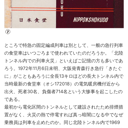
ところで特急の固定編成列車は別として、一般の急行列車
の食堂車はいつごろまで使われていたのだろうか。「北陸
トンネル内での列車火災」といえばご記憶の方も多いであ
ろう。1972年11月6日未明、大阪発青森行き急行「きたぐ
に」がこともあろうに全長13キロほどの長大トンネル内で
当時最新の食堂車（オシ172018）の電気暖房機付近から
出火、死者30名、負傷者714名という大惨事を起こしたの
である。
最初から電化区間のトンネルとして建設されたため排煙措
置がなく、火災の熱で停電すれば真っ暗闇になる中でなぜ
乗務員は列車を止めたのか。同じ北陸トンネル内で1969