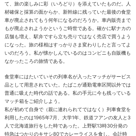
て、旅の楽しみに彩（いろどり）を添えていたものだ。人
材確保と採算の面からか、新幹線に残っていた最後の食堂
車が廃止されてもう何年になるのだろうか。車内販売まで
もが廃止されようかというご時世である。確かに駅ナカの
店舗も増え、駅弁ですら立ち売りではなく売店で買うよう
になった。旅の様相はすっかりさま変わりしたと言ってよ
いのだろう。私が懐かしんでいるのはコンビニも自販機も
なかったころの旅情である。
食堂車にはたいていその列車名が入ったマッチがサービス
品として用意されていた。たばこが通勤電車区間以外では
普通に吸えた時代の話である。私の手元に今も残っている
マッチ箱をご紹介しよう。
私が初めて自身で（親に連れられてではなく）列車食堂を
利用したのは1965年7月、大学1年、鉄道フアンの友人と3
人で北海道旅行をした時であった。上野駅13時30分発の
特急はつかりのキサシ80でカレーライスを食し、会計時