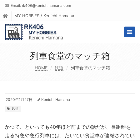
Email:
rk406@kenichihamana.com
MY HOBBIES / Kenichi Hamana
Togg
navig
列車食堂のマッチ箱
HOME
鉄道
列車食堂のマッチ箱
2020年1月27日
Kenichi Hamana
鉄道
かつて、といっても40年ほど前までの話だが、長距離を
走る特急や急行列車には、たいてい食堂車が連結されてい