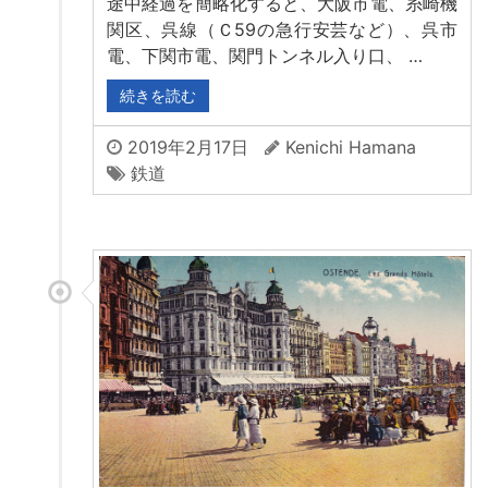
途中経過を簡略化すると、大阪市電、糸崎機
関区、呉線（Ｃ59の急行安芸など）、呉市
電、下関市電、関門トンネル入り口、 …
続きを読む
2019年2月17日
Kenichi Hamana
鉄道