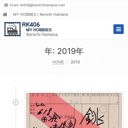
Email:
rk406@kenichihamana.com
MY HOBBIES / Kenichi Hamana
Togg
navig
年:
2019年
HOME
2019