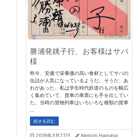
勝浦発銚子行、お客様はサバ
様
昨今、安価で栄養価の高い食材としてサバの
缶詰が人気になっているようだ。そうだ、あ
れがあった。私は学生時代鉄道のものを幅広
く集めていて、貨車の車票にも手を出してい
た。当時の貨物列車はいろいろな種類の貨車
…
続きを読む
2019年3月27日
Kenichi Hamana