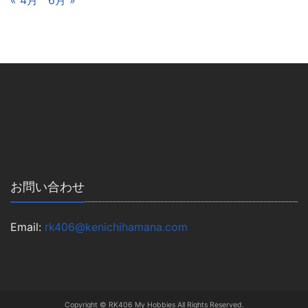
« 4月
6月 »
お問い合わせ
Email:
rk406@kenichihamana.com
Copyright © RK406 My Hobbies All Rights Reserved.