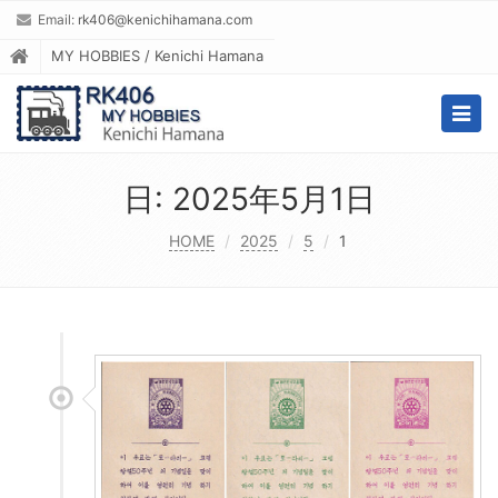
Email:
rk406@kenichihamana.com
MY HOBBIES / Kenichi Hamana
Togg
navig
日:
2025年5月1日
HOME
2025
5
1