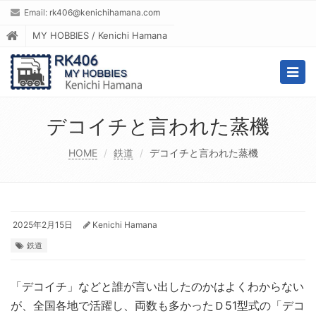
Email:
rk406@kenichihamana.com
MY HOBBIES / Kenichi Hamana
Togg
navig
デコイチと言われた蒸機
HOME
鉄道
デコイチと言われた蒸機
2025年2月15日
Kenichi Hamana
鉄道
「デコイチ」などと誰が言い出したのかはよくわからない
が、全国各地で活躍し、両数も多かったＤ51型式の「デコ