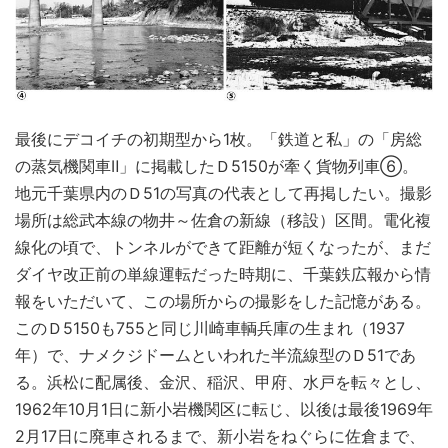
最後にデコイチの初期型から1枚。「鉄道と私」の「房総
の蒸気機関車Ⅱ」に掲載したＤ5150が牽く貨物列車⑥。
地元千葉県内のＤ51の写真の代表として再掲したい。撮影
場所は総武本線の物井～佐倉の新線（移設）区間。電化複
線化の頃で、トンネルができて距離が短くなったが、まだ
ダイヤ改正前の単線運転だった時期に、千葉鉄広報から情
報をいただいて、この場所からの撮影をした記憶がある。
このＤ5150も755と同じ川崎車輌兵庫の生まれ（1937
年）で、ナメクジドームといわれた半流線型のＤ51であ
る。浜松に配属後、金沢、稲沢、甲府、水戸を転々とし、
1962年10月1日に新小岩機関区に転じ、以後は最後1969年
2月17日に廃車されるまで、新小岩をねぐらに佐倉まで、