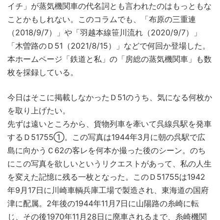
イチ」が蒸気機関車の代名詞とも言われたのはもっともな
ことかもしれない。このコラムでも、「布原の三重連
（2018/9/7）」や「羽越本線笹川流れ（2020/9/7）」
「木曽路のＤ51（2021/8/15）」などで何回か登場した。
本ホームページ「鉄道と私」の「房総の蒸気機関車」も数
枚を採録している。
今日はそこに掲載しなかったＤ51のうち、気になる何枚か
を取り上げたい。
先ずは遠いところから、貨物列車を牽いて呉線呉駅を発車
するＤ51755①。この写真は1944年3月に朝の呉駅で広
島に向かうＣ62の客レを何本か撮った後のシーン。のち
にこの写真を欲しいというリクエストがあって、私の人生
を変えた記憶に残る一枚となった。このＤ51755は1942
年9月17日に川崎車輌兵庫工場で製造され、東海道の国府
津に配属。2年後の1944年11月7日に山陽路の糸崎に転
じ、その後1970年11月28日に廃車されるまで、糸崎機関