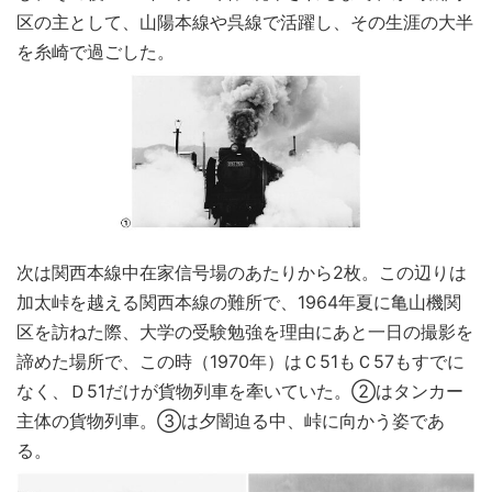
区の主として、山陽本線や呉線で活躍し、その生涯の大半
を糸崎で過ごした。
次は関西本線中在家信号場のあたりから2枚。この辺りは
加太峠を越える関西本線の難所で、1964年夏に亀山機関
区を訪ねた際、大学の受験勉強を理由にあと一日の撮影を
諦めた場所で、この時（1970年）はＣ51もＣ57もすでに
なく、Ｄ51だけが貨物列車を牽いていた。②はタンカー
主体の貨物列車。③は夕闇迫る中、峠に向かう姿であ
る。