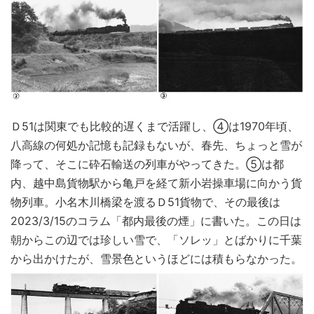
Ｄ51は関東でも比較的遅くまで活躍し、④は1970年頃、
八高線の何処か記憶も記録もないが、春先、ちょっと雪が
降って、そこに砕石輸送の列車がやってきた。⑤は都
内、越中島貨物駅から亀戸を経て新小岩操車場に向かう貨
物列車。小名木川橋梁を渡るＤ51貨物で、その最後は
2023/3/15のコラム「都内最後の煙」に書いた。この日は
朝からこの辺では珍しい雪で、「ソレッ」とばかりに千葉
から出かけたが、雪景色というほどには積もらなかった。