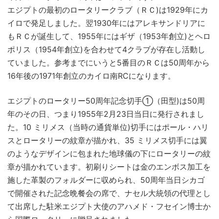
エジプトの最初のロータリークラブ（ＲＣ)は1929年にカ
イロで発足しました。翌1930年にはアレキサンドリアに
もＲＣが誕生して、1955年にはギザ（1953年創立)とヘロ
ポリス（1954年創立)を合わせて4クラブが存在し活動し
ていました。参考までにいうと5番目のＲＣは50周年から
16年後の1971年創立のカイロ南RCになります。
エジプトのロータリー50周年記念切手①（田型)は50周
年のその日、つまり1955年2月23日当日に発行されまし
た。10 ミリメス（当時の通貨単位)切手にはポール・ハリ
スとロータリーの紋章が描かれ、35 ミリメス切手には翼
のようなデザインに包まれた地球儀の下にロータリーの紋
章が描かれています。初刷りシートは金のエンボス加工を
施した革製のフォルダーに収められ、50周年当日シカゴ
で開催された記念晩餐会の席で、ナセル大統領の代理とし
て出席した駐米エジプト大使のアハメド・フセイン博士か