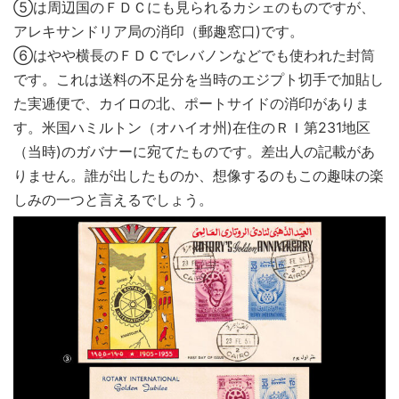
⑤は周辺国のＦＤＣにも見られるカシェのものですが、
アレキサンドリア局の消印（郵趣窓口)です。
⑥はやや横長のＦＤＣでレバノンなどでも使われた封筒
です。これは送料の不足分を当時のエジプト切手で加貼し
た実逓便で、カイロの北、ポートサイドの消印がありま
す。米国ハミルトン（オハイオ州)在住のＲＩ第231地区
（当時)のガバナーに宛てたものです。差出人の記載があ
りません。誰が出したものか、想像するのもこの趣味の楽
しみの一つと言えるでしょう。