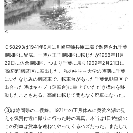
Ｃ58293は1941年9月に川崎車輛兵庫工場で製造され千葉
機関区に配属。一時八王子機関区に転じたが1958年11月
29日に佐倉機関区、つまり千葉に戻り1969年2月21日に
高崎第1機関区に転出した。私の中学～大学の時期に千葉
にいたなじみの機関車で、転車台があった千葉気動車区で
出合った時はキャブ（運転台)に乗せていただき構内を移
動したこともある。高崎に転じて間もなく廃車になった。
③は静岡県の二俣線。1971年の正月休みに奥浜名湖の見
える気賀付近に撮りに行った時の写真。本当は1日1往復の
この列車は貨車を連ねてやってくるハズだった。またして