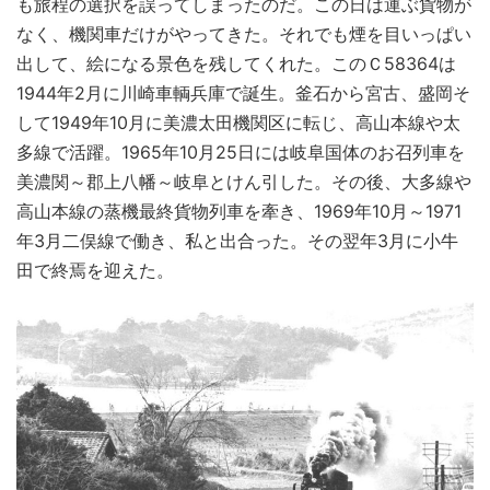
も旅程の選択を誤ってしまったのだ。この日は運ぶ貨物が
なく、機関車だけがやってきた。それでも煙を目いっぱい
出して、絵になる景色を残してくれた。このＣ58364は
1944年2月に川崎車輌兵庫で誕生。釜石から宮古、盛岡そ
して1949年10月に美濃太田機関区に転じ、高山本線や太
多線で活躍。1965年10月25日には岐阜国体のお召列車を
美濃関～郡上八幡～岐阜とけん引した。その後、大多線や
高山本線の蒸機最終貨物列車を牽き、1969年10月～1971
年3月二俣線で働き、私と出合った。その翌年3月に小牛
田で終焉を迎えた。