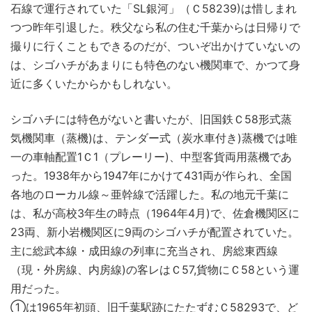
石線で運行されていた「SL銀河」（Ｃ58239)は惜しまれ
つつ昨年引退した。秩父なら私の住む千葉からは日帰りで
撮りに行くこともできるのだが、ついぞ出かけていないの
は、シゴハチがあまりにも特色のない機関車で、かつて身
近に多くいたからかもしれない。
シゴハチには特色がないと書いたが、旧国鉄Ｃ58形式蒸
気機関車（蒸機)は、テンダー式（炭水車付き)蒸機では唯
一の車軸配置1Ｃ1（プレーリー)、中型客貨両用蒸機であ
った。1938年から1947年にかけて431両が作られ、全国
各地のローカル線～亜幹線で活躍した。私の地元千葉に
は、私が高校3年生の時点（1964年4月)で、佐倉機関区に
23両、新小岩機関区に9両のシゴハチが配置されていた。
主に総武本線・成田線の列車に充当され、房総東西線
（現・外房線、内房線)の客レはＣ57,貨物にＣ58という運
用だった。
①は1965年初頭、旧千葉駅跡にたたずむＣ58293で、ど