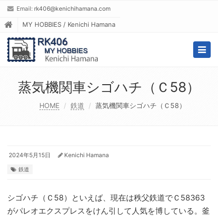
Email:
rk406@kenichihamana.com
MY HOBBIES / Kenichi Hamana
Togg
navig
蒸気機関車シゴハチ（Ｃ58）
HOME
鉄道
蒸気機関車シゴハチ（Ｃ58）
2024年5月15日
Kenichi Hamana
鉄道
シゴハチ（Ｃ58）といえば、現在は秩父鉄道でＣ58363
がパレオエクスプレスをけん引して人気を博している。釜