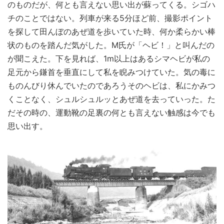
のものだが、何とも言えない思い出が蘇ってくる。シゴハ
チのことではない。列車が来る5分ほど前、撮影ポイント
を探して田んぼのあぜ道を歩いていた時、何か柔らかい棒
状のものを踏んだ気がした。M氏が「ヘビ！」と叫んだの
が聞こえた。下を見れば、1m以上はあるシマヘビが私の
足元から鎌首を垂直にして私を睨みつけていた。気の毒に
ものんびり休んでいたのであろうそのヘビは、私にかみつ
くことなく、シュルシュルッとあぜ道を去っていった。た
だその時の、運動靴の足裏の何とも言えない触感は今でも
思い出す。