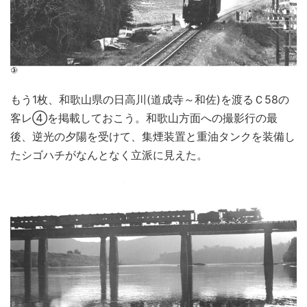
もう1枚、和歌山県の日高川(道成寺～和佐)を渡るＣ58の
客レ④を掲載しておこう。和歌山方面への撮影行の最
後、逆光の夕陽を受けて、集煙装置と重油タンクを装備し
たシゴハチがなんとなく立派に見えた。