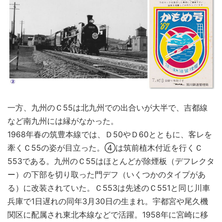
一方、九州のＣ55は北九州での出合いが大半で、吉都線
など南九州には縁がなかった。
1968年春の筑豊本線では、Ｄ50やＤ60とともに、客レを
牽くＣ55の姿が目立った。④は筑前植木付近を行くＣ
553である。九州のＣ55はほとんどが除煙板（デフレクタ
ー）の下部を切り取った門デフ（いくつかのタイプがあ
る）に改装されていた。Ｃ553は先述のＣ551と同じ川車
兵庫で1日遅れの同年3月30日の生まれ。宇都宮や尾久機
関区に配属され東北本線などで活躍。1958年に宮崎に移