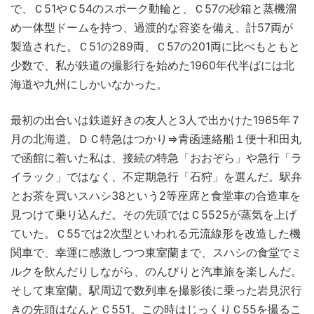
で、Ｃ51やＣ54のスポーク動輪と、Ｃ57の砂箱と蒸機溜
め一体型ドームを持つ、過渡的な容姿を備え、計57両が
製造された。Ｃ51の289両、Ｃ57の201両に比べもともと
少数で、私が鉄道の撮影行を始めた1960年代半ばには北
海道や九州にしかいなかった。
最初の出合いは鉄道好きの友人と3人で出かけた1965年７
月の北海道。ＤＣ特急はつかり⇒青函連絡船１便十和田丸
で函館に着いた私は、接続の特急「おおぞら」や急行「ラ
イラック」ではなく、不定期急行「石狩」を選んだ。駅弁
とお茶を買いスハシ38という2等座席と食堂車の合造車を
見つけて乗り込んだ。その先頭ではＣ5525が蒸気を上げ
ていた。Ｃ55では2次型といわれる元流線形を改造した機
関車で、幸運に感激しつつ東室蘭まで、スハシの食堂でミ
ルクを飲んだりしながら、のんびりと汽車旅を楽しんだ。
そして東室蘭。駅周辺で数列車を撮影後に乗った岩見沢行
きの先頭はなんとＣ551。この時はじっくりＣ55を撮るこ