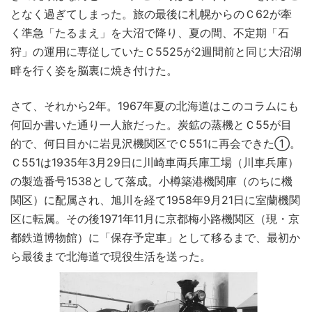
となく過ぎてしまった。旅の最後に札幌からのＣ62が牽
く準急「たるまえ」を大沼で降り、夏の間、不定期「石
狩」の運用に専従していたＣ5525が2週間前と同じ大沼湖
畔を行く姿を脳裏に焼き付けた。
さて、それから2年。1967年夏の北海道はこのコラムにも
何回か書いた通り一人旅だった。炭鉱の蒸機とＣ55が目
的で、何日目かに岩見沢機関区でＣ551に再会できた①。
Ｃ551は1935年3月29日に川崎車両兵庫工場（川車兵庫）
の製造番号1538として落成。小樽築港機関庫（のちに機
関区）に配属され、旭川を経て1958年9月21日に室蘭機関
区に転属。その後1971年11月に京都梅小路機関区（現・京
都鉄道博物館）に「保存予定車」として移るまで、最初か
ら最後まで北海道で現役生活を送った。