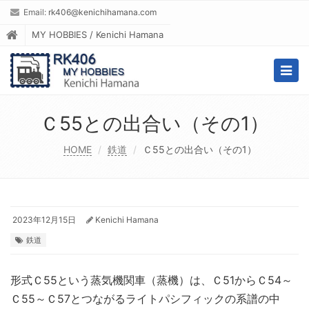
Email:
rk406@kenichihamana.com
MY HOBBIES / Kenichi Hamana
Togg
navig
Ｃ55との出合い（その1）
HOME
鉄道
Ｃ55との出合い（その1）
2023年12月15日
Kenichi Hamana
鉄道
形式Ｃ55という蒸気機関車（蒸機）は、Ｃ51からＣ54～
Ｃ55～Ｃ57とつながるライトパシフィックの系譜の中