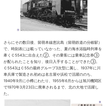
さらにその数日後、留萌本線恵比島（留萌鉄道の分岐駅）
で、時刻表には載っていなかった、夏の海水浴臨時列車を
牽くＣ5543に出合えた②。その乗客には乗車記念券③
が配られたことを知り、後日入手することができた③。
Ｃ5543はＣ55の最終グループ3次型に属し、1937年に川
車兵庫で製造され初めは名古屋や浜松で活躍ののち、
1940年9月に小樽にわたり、1955年6月からは旭川機関区
で1970年3月23日に廃車されるまで、北の大地で活躍し
た。