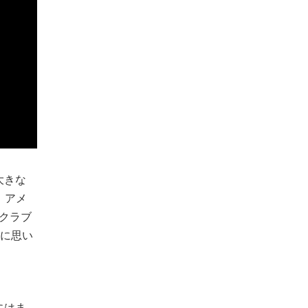
大きな
。アメ
クラブ
ーに思い
にはま