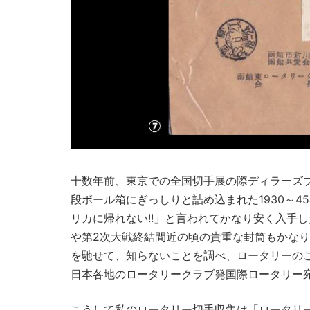
十数年前、東京での全国切手展の際ディラーズ
段ボール箱にぎっしりと詰め込まれた1930～4
リカに帰れない!!」と言われてかなり安く入手
や第2次大戦終結間近の頃の貴重な封筒もかな
を馳せて、知らないことを調べ、ロータリーの
日本各地のロータリークラブ発国際ロータリー
こうして私のロータリー切手収集は「ロータリ