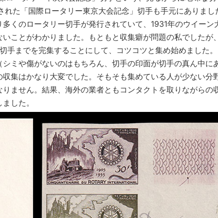
行された「国際ロータリー東京大会記念」切手も手元にありまし
多くのロータリー切手が発行されていて、1931年のウイーン
ないことがわかりました。もともと収集癖が問題の私でしたが
記念切手までを完集することにして、コツコツと集め始めました。
（シミや傷がないのはもちろん、切手の印面が切手の真ん中に
の収集はかなり大変でした。そもそも集めている人が少ない分
なりません。結果、海外の業者ともコンタクトを取りながらの
しました。