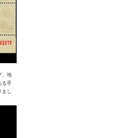
ブ、地
ある手
りまし