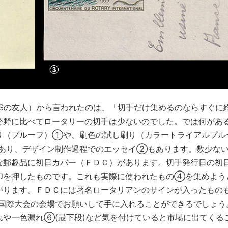
AMPSの友人）から言われたのは、「切手だけ集めるのならすぐに
分野に比べてロータリーの切手は少ないのでした。では何があ
り（プルーフ）①や、刷色の試し刷り（カラートライアルプル
あり、デザイン制作過程でのエッセイ②もあります。数少な
な郵趣品に初日カバー（ＦＤＣ）があります。切手発行日の初
印を押したものです。これも実際に使われたもの④を集めよう
がります。ＦＤＣには著名ロータリアンのサインが入ったもの
国際大会の会場でお願いして手に入れることができるでしょう
れや一色漏れ⑥(最下段)など気を付けていると市場に出てくる