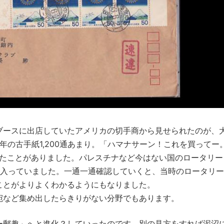
ブースに出店していたアメリカの切手商から見せられたのが、
5年の古手紙1,200通あまり。「ハマナサーン！これを買ってー
したことがありました。パレスチナなど今はない国のロータリー
り入っていました。一通一通確認していくと、当時のロータリ
ことがよりよくわかるようにもなりました。
宛など集め出したらきりがない分野でもあります。
ー郵趣」へと進化？していったのです。別の見方をすれば泥沼