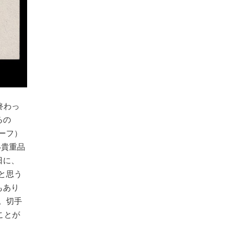
終わっ
るの
ーフ）
い貴重品
日に、
と思う
もあり
。切手
ことが