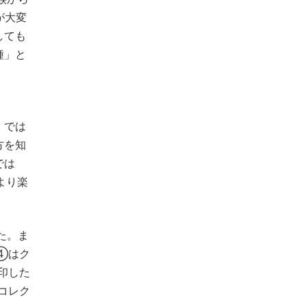
が大変
しても
種」と
」では
方を知
では
はより楽
た。ま
④はク
印した
コレク