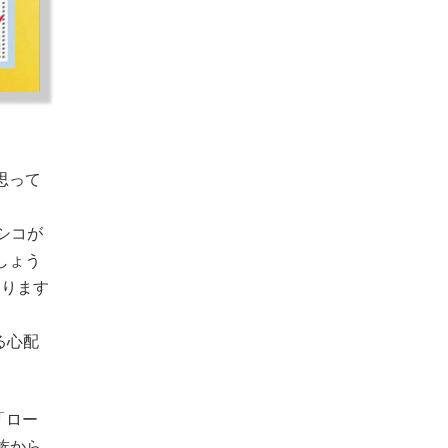
思って
シコが
しょう
なります
る心配
「ロー
族から