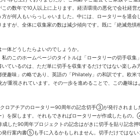
この数年で10人以上に上ります。経済環境の悪化で会社経営
う方が何人もいらっしゃいました。中には、ロータリーを退会
りますが、全体に収集家の数は減少傾向です。既に「絶滅危惧
は一体どうしたらよいのでしょうか。
、私のこのホームページのタイトルは「ロータリーの切手収集
書いているのは、ただ単に切手を収集するだけではない楽しみ
趣味」の略であり、英語の「Philately」の和訳です。欧米
tely」への進化が重視されています。その一歩を進めることで、この趣味
にクロアチアのロータリー90周年の記念切手③が発行されまし
ー）を探します。それもできればロータリーが作成したもの。
が作成した90周年プロジェクトの記念はがきに切手を貼り記念押
の発行案内書⑤も手に入るかもしれません。切手だけではない