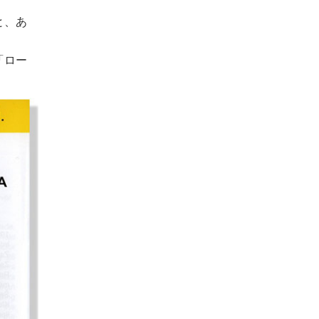
と、あ
「ロー