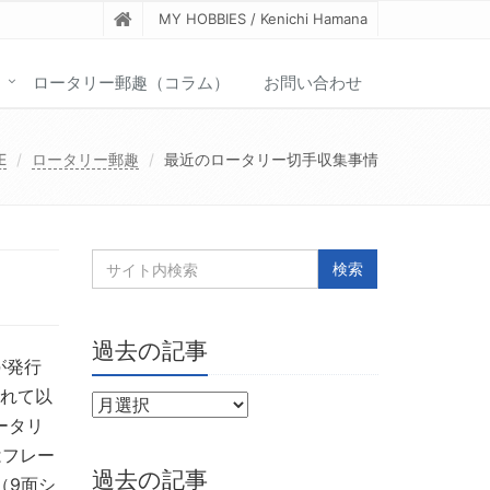
MY HOBBIES / Kenichi Hamana
ロータリー郵趣（コラム）
お問い合わせ
E
ロータリー郵趣
最近のロータリー切手収集事情
過去の記事
が発行
されて以
ータリ
はフレー
過去の記事
（9面シ