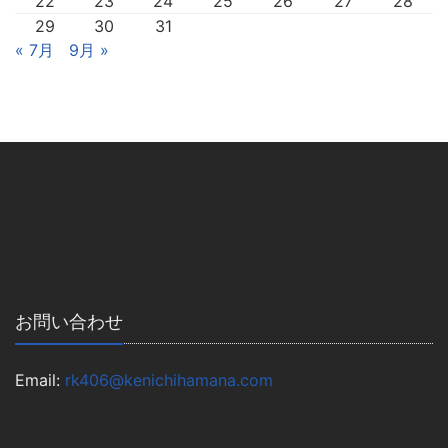
22
23
24
25
26
27
28
29
30
31
« 7月
9月 »
お問い合わせ
Email:
rk406@kenichihamana.com