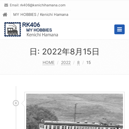
Email:
rk406@kenichihamana.com
MY HOBBIES / Kenichi Hamana
Togg
navig
日:
2022年8月15日
HOME
2022
8
15