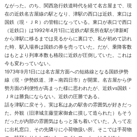
ながった。のち、関西急行鉄道時代を経て名古屋まで、現
在の近鉄名古屋線の駅となり、津駅の西口は近鉄、東口は
国鉄（現・ＪＲ）の管轄になっている。東口が表口で西口
（近鉄口）は1992年4月1日に近鉄の駅長所在駅が津新町
から津駅に移るまでは見るからに裏口で、私が初めて訪れ
た時、駅入場券は国鉄の券を売っていた。だが、乗降客数
はもとより列車本数も格段に近鉄が圧倒していた。これは
今も変わっていない。
1973年9月1日には名古屋方面への短絡線となる国鉄伊勢
線（現・伊勢鉄道、津～南四日市）が開業。名古屋から伊
勢方面の利便性が高まった様に思われたが、近鉄vs国鉄・
ＪＲは勝負にならない。近鉄の圧勝である。
話を津駅に戻そう。実は私はあの駅舎の雰囲気が好きだっ
た。外観（旧津城主藤堂家御倉に摸して造られた）もそう
だったが内部の雰囲気はもっと落ち着いていた。入って左
に出札窓口、その先隣りに小荷物扱い所。そこでは手荷物