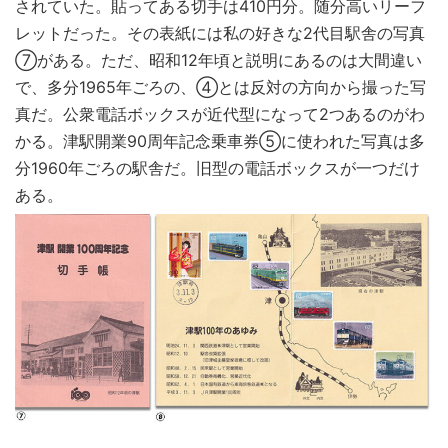
されていた。貼ってある切手は410円分。随分高いリーフ
レットだった。その表紙には私の好きな2代目駅舎の写真
⑦がある。ただ、昭和12年頃と説明にあるのは大間違い
で、多分1965年ごろの、④とは反対の方向から撮った写
真だ。公衆電話ボックスが近代型になって2つあるのがわ
かる。津駅開業90周年記念乗車券⑤に使われた写真は多
分1960年ごろの駅舎だ。旧型の電話ボックスが一つだけ
ある。