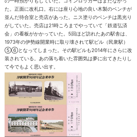
の一時預かりもしていた。コインロッカーはまだなかっ
た。正面に改札口。右には座り心地の良い木製のベンチが
並んだ待合室と売店があった。ニス塗りのベンチは黒光り
がしていた。売店は21時ころまでやっていて「鉄道弘済
会」の看板がかかっていた。5回ほど訪れたあの駅舎は、
1973年の伊勢線開業時に取り壊されて駅ビル（民衆駅）
⑤⑥となってしまった。その駅ビルも2014年にさらに改
装されている。あの落ち着いた雰囲気は夢に出てきたりし
て今でもよく思い出す。