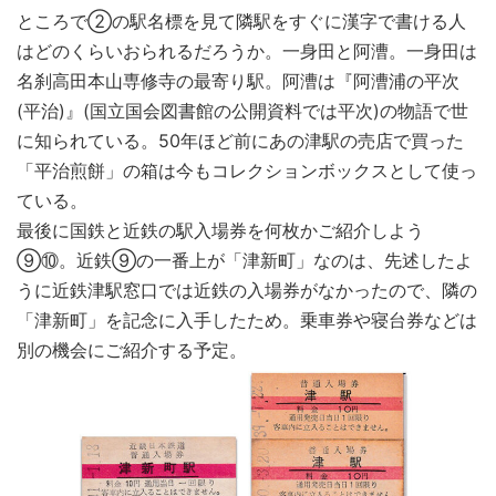
ところで②の駅名標を見て隣駅をすぐに漢字で書ける人
はどのくらいおられるだろうか。一身田と阿漕。一身田は
名刹高田本山専修寺の最寄り駅。阿漕は『阿漕浦の平次
(平治)』(国立国会図書館の公開資料では平次)の物語で世
に知られている。50年ほど前にあの津駅の売店で買った
「平治煎餅」の箱は今もコレクションボックスとして使っ
ている。
最後に国鉄と近鉄の駅入場券を何枚かご紹介しよう
⑨⑩。近鉄⑨の一番上が「津新町」なのは、先述したよ
うに近鉄津駅窓口では近鉄の入場券がなかったので、隣の
「津新町」を記念に入手したため。乗車券や寝台券などは
別の機会にご紹介する予定。