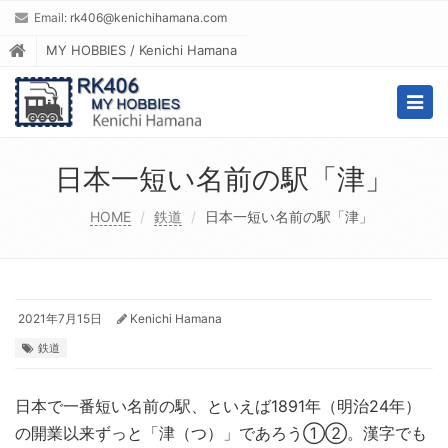
Email:
rk406@kenichihamana.com
MY HOBBIES / Kenichi Hamana
Togg
navig
日本一短い名前の駅「津」
HOME
鉄道
日本一短い名前の駅「津」
2021年7月15日
Kenichi Hamana
鉄道
日本で一番短い名前の駅、といえば1891年（明治24年）
の開業以来ずっと「津（つ）」であろう①②。漢字でも