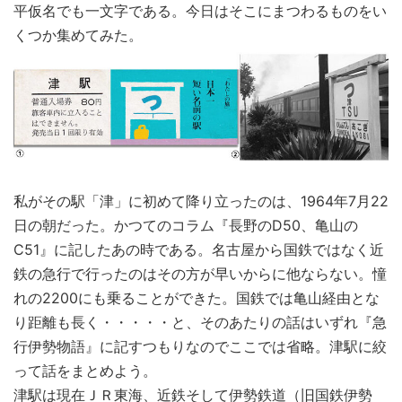
平仮名でも一文字である。今日はそこにまつわるものをい
くつか集めてみた。
私がその駅「津」に初めて降り立ったのは、1964年7月22
日の朝だった。かつてのコラム『長野のD50、亀山の
C51』に記したあの時である。名古屋から国鉄ではなく近
鉄の急行で行ったのはその方が早いからに他ならない。憧
れの2200にも乗ることができた。国鉄では亀山経由とな
り距離も長く・・・・・と、そのあたりの話はいずれ『急
行伊勢物語』に記すつもりなのでここでは省略。津駅に絞
って話をまとめよう。
津駅は現在ＪＲ東海、近鉄そして伊勢鉄道（旧国鉄伊勢