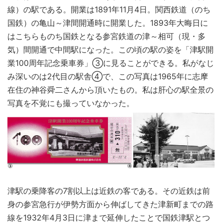
線）の駅である。開業は1891年11月4日。関西鉄道（のち
国鉄）の亀山～津間開通時に開業した。1893年大晦日に
はこちらものち国鉄となる参宮鉄道の津～相可（現・多
気）間開通で中間駅になった。この頃の駅の姿を「津駅開
業100周年記念乗車券」③に見ることができる。私がなじ
み深いのは2代目の駅舎④で、この写真は1965年に志摩
在住の神谷舜二さんから頂いたもの。私は肝心の駅全景の
写真を不覚にも撮っていなかった。
津駅の乗降客の7割以上は近鉄の客である。その近鉄は前
身の参宮急行が伊勢方面から伸ばしてきた津新町までの路
線を1932年4月3日に津まで延伸したことで国鉄津駅とつ