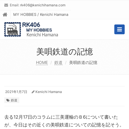
Email:
rk406@kenichihamana.com
MY HOBBIES / Kenichi Hamana
Togg
navig
美唄鉄道の記憶
HOME
鉄道
美唄鉄道の記憶
2021年1月7日
Kenichi Hamana
鉄道
去る12月17日のコラムに三美運輸のＢ6について書いた
が、今日はその近くの美唄鉄道についての記憶を記そう。