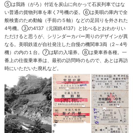
⑤は我路（がろ）付近を炭山に向かって石炭列車ではな
い普通の貨物列車を牽く7号機の姿。⑥は美唄の庫内で全
般検査のため動輪（手前の５軸）などの足回りを外された
4号機。③の4137（元国鉄4137）と比べるとおわかりい
ただけると思うが、シリンダーカバー周りのデザインが異
なる。美唄鉄道が自社発注した自慢の機関車3両（2～4号
機）の内の１台。⑦は駅の入場券。⑧は乗車券各種。一
番上の往復乗車券は、最初の訪問時のもので、あとは再訪
時にいただいた廃札など。