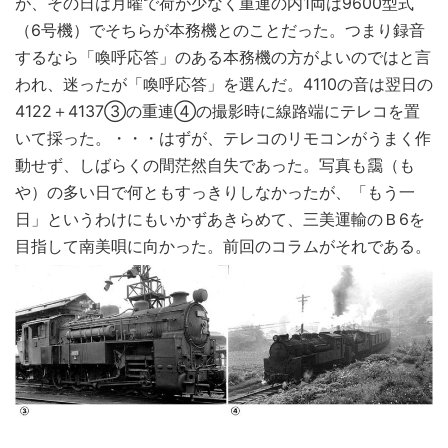
が、その日は月曜で荷が少なく重連の内1両は9600型式
（6号機）でそちらが本務機とのことだった。つまり録音
するなら「喚呼応答」のある本務機の方がよいのではと言
われ、迷ったが「喚呼応答」を選んだ。4110の音は翌日の
4122＋4137③の重連④の撮影時に線路端にテレコを置
いて採った。・・・はずが、テレコのリモコンがうまく作
動せず、しばらくの間茫然自失であった。写真も靄（も
や）の多い日で何ともすっきりしなかったが、「もう一
日」というわけにもいかずあきらめて、三美運輸のＢ6を
目指して南美唄に向かった。前回のコラムがそれである。