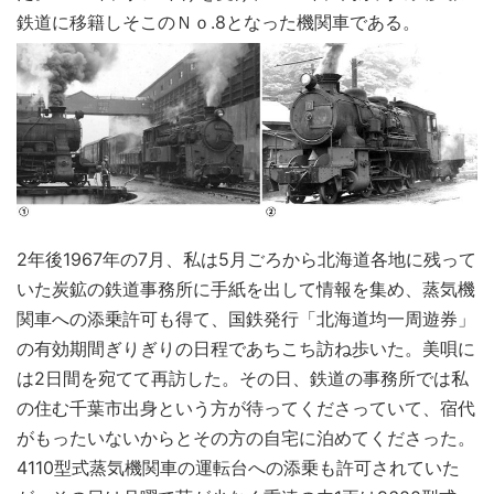
鉄道に移籍しそこのＮｏ.8となった機関車である。
2年後1967年の7月、私は5月ごろから北海道各地に残って
いた炭鉱の鉄道事務所に手紙を出して情報を集め、蒸気機
関車への添乗許可も得て、国鉄発行「北海道均一周遊券」
の有効期間ぎりぎりの日程であちこち訪ね歩いた。美唄に
は2日間を宛てて再訪した。その日、鉄道の事務所では私
の住む千葉市出身という方が待ってくださっていて、宿代
がもったいないからとその方の自宅に泊めてくださった。
4110型式蒸気機関車の運転台への添乗も許可されていた