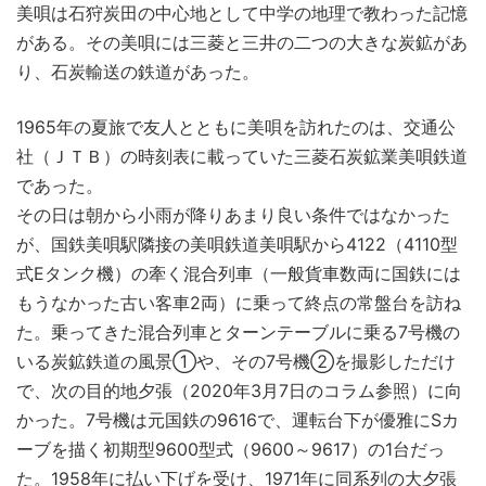
美唄は石狩炭田の中心地として中学の地理で教わった記憶
がある。その美唄には三菱と三井の二つの大きな炭鉱があ
り、石炭輸送の鉄道があった。
1965年の夏旅で友人とともに美唄を訪れたのは、交通公
社（ＪＴＢ）の時刻表に載っていた三菱石炭鉱業美唄鉄道
であった。
その日は朝から小雨が降りあまり良い条件ではなかった
が、国鉄美唄駅隣接の美唄鉄道美唄駅から4122（4110型
式Eタンク機）の牽く混合列車（一般貨車数両に国鉄には
もうなかった古い客車2両）に乗って終点の常盤台を訪ね
た。乗ってきた混合列車とターンテーブルに乗る7号機の
いる炭鉱鉄道の風景①や、その7号機②を撮影しただけ
で、次の目的地夕張（2020年3月7日のコラム参照）に向
かった。7号機は元国鉄の9616で、運転台下が優雅にSカ
ーブを描く初期型9600型式（9600～9617）の1台だっ
た。1958年に払い下げを受け、1971年に同系列の大夕張