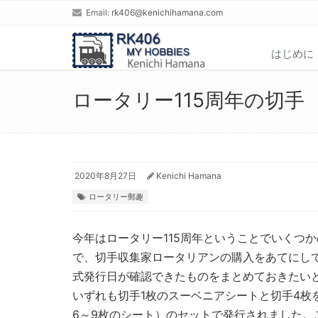
Email:
rk406@kenichihamana.com
はじめに
ロータリー115周年の切手
2020年8月27日
Kenichi Hamana
ロータリー郵趣
今年はロータリー115周年ということでいくつ
で、切手収集家ロータリアンの購入をあてにし
式発行日が確認できたものをまとめておきたい
いずれも切手1枚のスーベニアシートと切手4枚
6～9枚のシート）のセットで発行されました