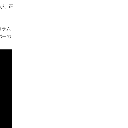
が、正
コラム
バーの