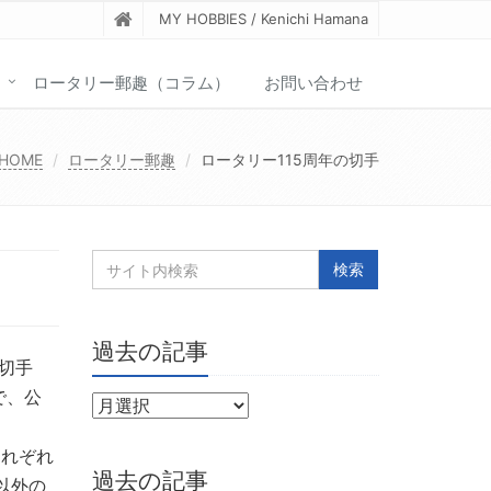
MY HOBBIES / Kenichi Hamana
ロータリー郵趣（コラム）
お問い合わせ
HOME
ロータリー郵趣
ロータリー115周年の切手
過去の記事
切手
で、公
それぞれ
過去の記事
以外の