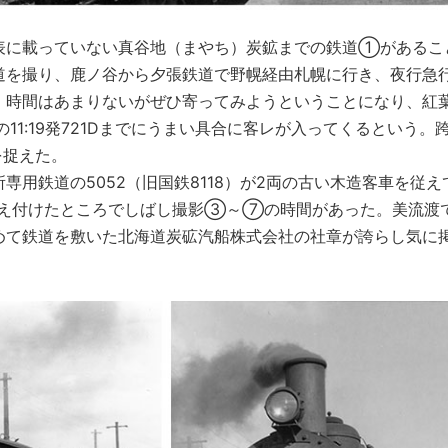
表に載っていない真谷地（まやち）炭鉱までの鉄道①があるこ
道を撮り、鹿ノ谷から夕張鉄道で野幌経由札幌に行き、夜行急
。時間はあまりないがぜひ寄ってみようということになり、紅
の11:19発721Dまでにうまい具合に客レが入ってくるという。
を捉えた。
用鉄道の5052（旧国鉄8118）が2両の古い木造客車を従え
え付けたところでしばし撮影③～⑦の時間があった。美流渡
めて鉄道を敷いた北海道炭砿汽船株式会社の社章が誇らし気に