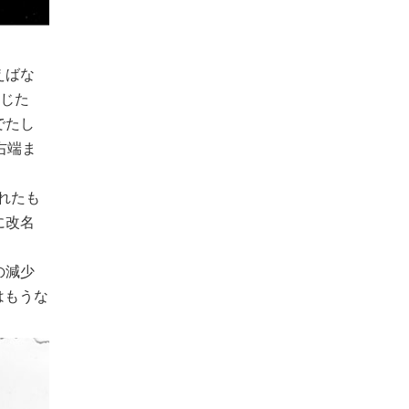
えばな
転じた
でたし
右端ま
れたも
に改名
の減少
はもうな