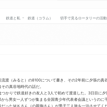
鉄道と私
鉄道（コラム）
切手で見るロータリーの活動
に美流渡（みると）の8100について書き、その2年前に夕張の真
はその真谷地時代の話だ。
、特急はつかりで鉄道好きの友人と3人で初めて渡道した。3日目に夕
府県から男女一人ずつが集まる全国青少年代表者会議というのに
表だったＭＫさん（の親御さん）が男子三人旅を一泊させてく