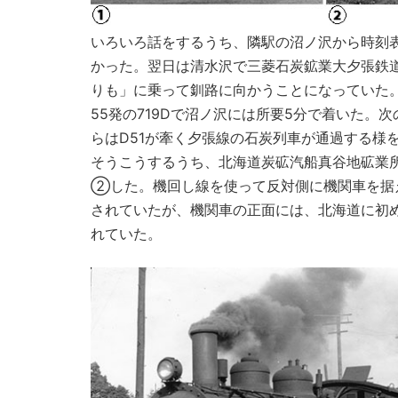
いろいろ話をするうち、隣駅の沼ノ沢から時刻
かった。翌日は清水沢で三菱石炭鉱業大夕張鉄
りも」に乗って釧路に向かうことになっていた
55発の719Dで沼ノ沢には所要5分で着いた。次
らはD51が牽く夕張線の石炭列車が通過する様
そうこうするうち、北海道炭砿汽船真谷地砿業所専
②した。機回し線を使って反対側に機関車を据
されていたが、機関車の正面には、北海道に初
れていた。