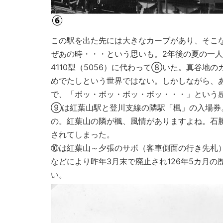
この駅を出た先には大きなカーブがあり、そこ
ぜあの時・・・という思いも。2年後の夏の一
4110型（5056）に代わって⑧いた。真谷
めでたしという世界ではない。しかしながら、
で、「ボッ・ボッ・ボッ・ボッ・・・」という
⑨は紅葉山駅と登川支線の隣駅「楓」の入場券
の。紅葉山の隣が楓、風情がありますよね。石
されてしまった。
⑩は紅葉山～夕張のサボ（客車側面の行き先札
などにより昨年3月末で廃止され126年5カ月
い。