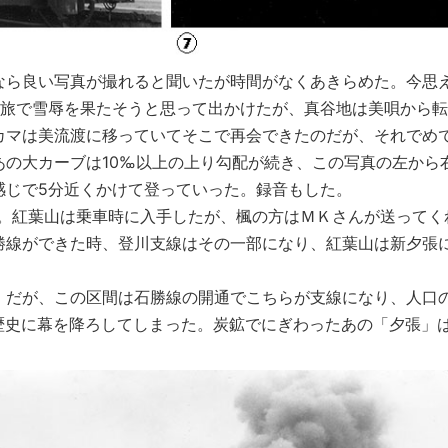
なら良い写真が撮れると聞いたが時間がなくあきらめた。今思
人旅で雪辱を果たそうと思って出かけたが、真谷地は美唄から
地のカマは美流渡に移っていてそこで再会できたのだが、それでめ
あの大カーブは10‰以上の上り勾配が続き、この写真の左から
感じで5分近くかけて登っていった。録音もした。
。紅葉山は乗車時に入手したが、楓の方はＭＫさんが送ってく
勝線ができた時、登川支線はその一部になり、紅葉山は新夕張
）だが、この区間は石勝線の開通でこちらが支線になり、人口
の歴史に幕を降ろしてしまった。炭鉱でにぎわったあの「夕張」