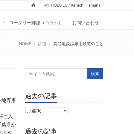
MY HOBBIES / Kenichi Hamana
ロータリー郵趣（コラム）
お問い合わせ
HOME
鉄道
真谷地炭鉱専用鉄道のこと
過去の記事
谷地専用
張に入
千葉県か
過去の記事
ださる