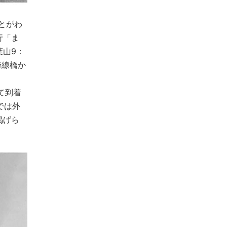
とがわ
行「ま
葉山9：
跨線橋か
て到着
では外
掲げら