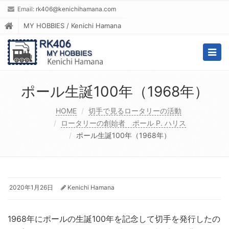
Email:
rk406@kenichihamana.com
MY HOBBIES / Kenichi Hamana
Togg
navig
ポール生誕100年（1968年）
HOME
切手で見るロータリーの活動
ロータリーの創始者 ポール P. ハリス
ポール生誕100年（1968年）
2020年1月26日
Kenichi Hamana
1968年にポールの生誕100年を記念して切手を発行したの