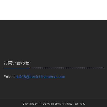
お問い合わせ
Email:
rk406@kenichihamana.com
Copyright © RK406 My Hobbies All Rights Reserved.